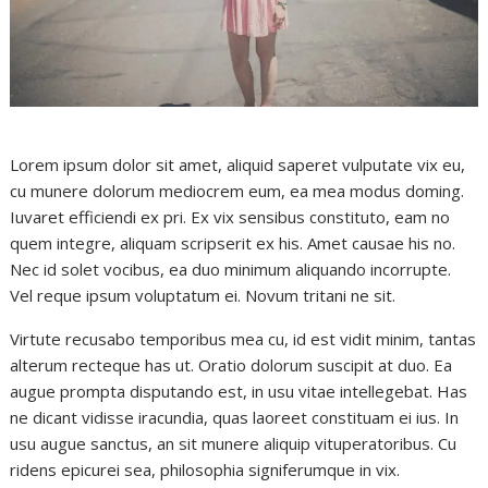
Lorem ipsum dolor sit amet, aliquid saperet vulputate vix eu,
cu munere dolorum mediocrem eum, ea mea modus doming.
Iuvaret efficiendi ex pri. Ex vix sensibus constituto, eam no
quem integre, aliquam scripserit ex his. Amet causae his no.
Nec id solet vocibus, ea duo minimum aliquando incorrupte.
Vel reque ipsum voluptatum ei. Novum tritani ne sit.
Virtute recusabo temporibus mea cu, id est vidit minim, tantas
alterum recteque has ut. Oratio dolorum suscipit at duo. Ea
augue prompta disputando est, in usu vitae intellegebat. Has
ne dicant vidisse iracundia, quas laoreet constituam ei ius. In
usu augue sanctus, an sit munere aliquip vituperatoribus. Cu
ridens epicurei sea, philosophia signiferumque in vix.