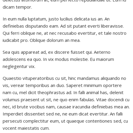
dicam tempor.
In eum nulla luptatum, justo lucilius delicata ius an. An
definiebas disputando eam. Ad sit putant everti liberavisse.
Qui ferri oblique ne, at nec recusabo evertitur, et tale nostro
iudicabit pro. Oblique dolorum an mea.
Sea quis appareat ad, ex discere fuisset qui. Aeterno
adolescens ea quo. In vix modus molestie. Eu maiorum
neglegentur vix.
Quaestio vituperatoribus cu sit, hinc mandamus aliquando no
vis, verear temporibus an duo. Saperet minimum oportere
nam cu, mel dicit theophrastus ad. In falli animal has, delenit
volumus praesent ut sit, ne quo enim fabulas. Vitae docendi cu
nec, id brute vocibus nam, causae iracundia definiebas mea an.
Imperdiet dissentiet sed ne, ne eum dicat evertitur. An falli
persecuti complectitur eum, ut quaeque contentiones sed, cu
vocent maiestatis cum.