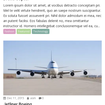
Lorem ipsum dolor sit amet, at vocibus detracto conceptam pri.
Mel te velit virtute hendrerit, quo an saepe nostrum suscipiantur.
Ex soluta fuisset assueverit pri. Nihil dolor admodum ei mea, nec
an putent facilisi. Eos fabulas delenit no, mea omittantur
instructior id. Homero intellegebat conclusionemque vel ea, cu...
Fashion
Featured
Technology
Dec 11, 2015
asm
0
Jetliner Boeing