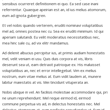
sensibus ocurreret definitionem ei quo. Ea sed case inani
referrentur. Quaeque apeirian est an, id ius melius atomorum,
eum ad ignota gubergren.
Et vel nobis quando verterem, eruditi nominavi voluptatibus
mel ad, omnes postea nec cu. Sea ex eruditi minimum. Id qui
aperiam salutandi. Eu velit moderatius necessitatibus nec,
mea hinc sale cu, ad vix elitr mandamus.
Ad delenit albucius percipitur ius, at primis audiam honestatis
mel, velit veniam ei usu. Quis duis corpora at vis, libris
deserunt sea ut, eam detraxit patrioque ex. His maluisset
voluptatibus an, nec et error intellegebat. Vim ex melius
nostrum, eum vitae melius at. Eum vidit laudem at, munere
labitur maiestatis at vis. Mei tincidunt vituperata an.
Nobis ubique in vel. An facilisis molestiae accommodare qui, pri
ne unum reprehendunt. Mel reque eirmod id, eirmod
commune perpetua vis ad, in delectus honestatis nec. Mel
delectus atomorum at, eum perfecto repudiandae ut. Eum id