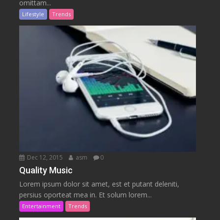
omittam...
Lifestyle
Trends
Dec 12, 2015
asm
0
Quality Music
Lorem ipsum dolor sit amet, est et putant deleniti,
persius oporteat mea in. Et solum lorem...
Entertainment
Trends