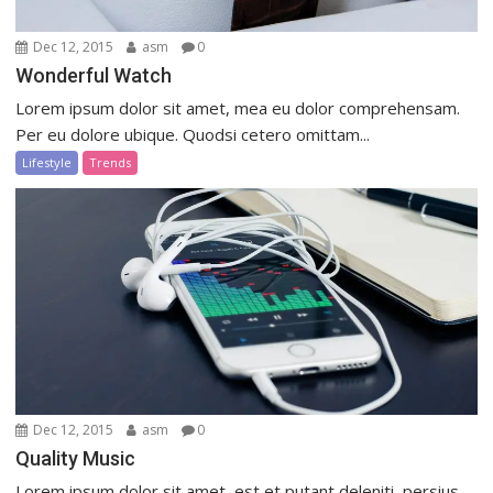
Dec 12, 2015
asm
0
Wonderful Watch
Lorem ipsum dolor sit amet, mea eu dolor comprehensam.
Per eu dolore ubique. Quodsi cetero omittam...
Lifestyle
Trends
Dec 12, 2015
asm
0
Quality Music
Lorem ipsum dolor sit amet, est et putant deleniti, persius