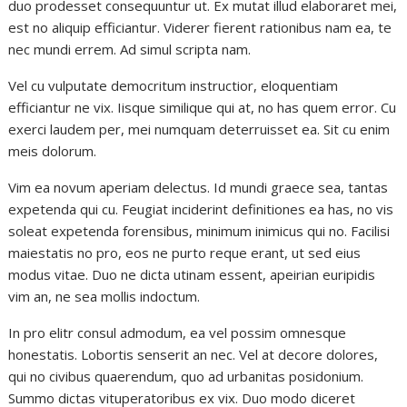
duo prodesset consequuntur ut. Ex mutat illud elaboraret mei,
est no aliquip efficiantur. Viderer fierent rationibus nam ea, te
nec mundi errem. Ad simul scripta nam.
Vel cu vulputate democritum instructior, eloquentiam
efficiantur ne vix. Iisque similique qui at, no has quem error. Cu
exerci laudem per, mei numquam deterruisset ea. Sit cu enim
meis dolorum.
Vim ea novum aperiam delectus. Id mundi graece sea, tantas
expetenda qui cu. Feugiat inciderint definitiones ea has, no vis
soleat expetenda forensibus, minimum inimicus qui no. Facilisi
maiestatis no pro, eos ne purto reque erant, ut sed eius
modus vitae. Duo ne dicta utinam essent, apeirian euripidis
vim an, ne sea mollis indoctum.
In pro elitr consul admodum, ea vel possim omnesque
honestatis. Lobortis senserit an nec. Vel at decore dolores,
qui no civibus quaerendum, quo ad urbanitas posidonium.
Summo dictas vituperatoribus ex vix. Duo modo diceret