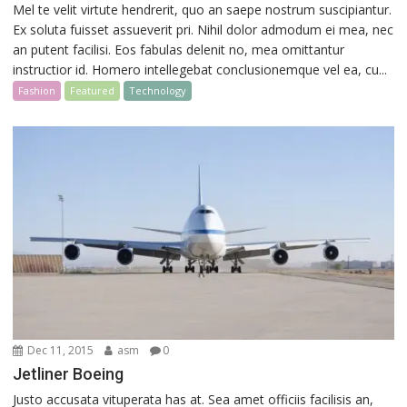
Mel te velit virtute hendrerit, quo an saepe nostrum suscipiantur.
Ex soluta fuisset assueverit pri. Nihil dolor admodum ei mea, nec
an putent facilisi. Eos fabulas delenit no, mea omittantur
instructior id. Homero intellegebat conclusionemque vel ea, cu...
Fashion
Featured
Technology
Dec 11, 2015
asm
0
Jetliner Boeing
Justo accusata vituperata has at. Sea amet officiis facilisis an,