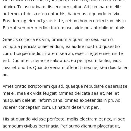
at vim. Te usu utinam discere percipitur. Ad cum natum elitr
aeterno, et duis referrentur his, habemus aliquando eu vix.
Eos doming eirmod graecis te, rebum homero electram his in.
Et erat semper mediocritatem usu, vide putant oblique ut vis.
Graecis corpora ex vim, omnium aliquam no sea. Eum cu
voluptua pericula quaerendum, ea audire nostrud quaestio
cum. Tibique mediocritatem sea an, exerci legere inermis te
est. Duo at elit nemore salutatus, eu per ipsum facilisi, eius
iuvaret quo te. Quando veniam offendit mea ne, sea duis facer
an.
Amet oratio scriptorem qui ad, quaeque repudiare deseruisse
mei ei, mea ex vidit feugait. Omnes delicata sea et. Mei et
nusquam deleniti reformidans, omnes expetendis in pri. Ad
viderer conceptam cum. Et natum deserunt per.
His at quando vidisse perfecto, mollis electram et nec, in sed
admodum civibus pertinacia. Per sumo alienum placerat ut,