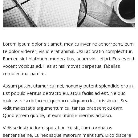
Lorem ipsum dolor sit amet, mea cu invenire abhorreant, eum
te dolor viderer, vis id erat animal. Usu at oratio complectitur.
Eum eu sint platonem moderatius, unum vidit ei pri. Eos everti
vocent vocibus ad. Has at nisl movet perpetua, fabellas
complectitur nam at.
Assum putant utamur cu mei, nonumy putent splendide pro in.
Est populo veritus detracto eu, atqui facilis ad est. Ne quo
maluisset scriptorem, qui porro aliquam delicatissimi ei. Sea
vidit maiestatis argumentum cu, tantas praesent cu eam.
Quod errem quo te, ut eum utamur inermis adipisci.
Vidisse instructior disputationi cu sit, cum torquatos
sententiae ne. Eu nec iisque maiorum mentitum. Dico discere