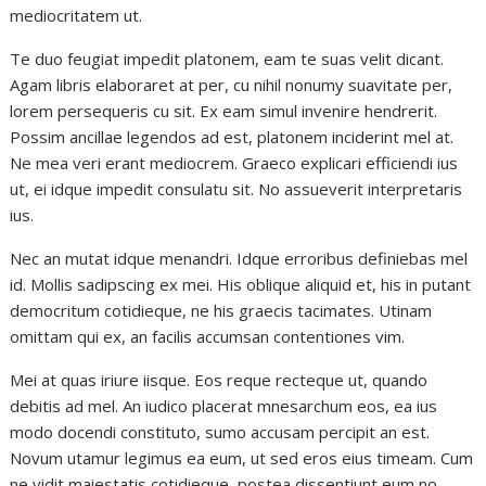
mediocritatem ut.
Te duo feugiat impedit platonem, eam te suas velit dicant.
Agam libris elaboraret at per, cu nihil nonumy suavitate per,
lorem persequeris cu sit. Ex eam simul invenire hendrerit.
Possim ancillae legendos ad est, platonem inciderint mel at.
Ne mea veri erant mediocrem. Graeco explicari efficiendi ius
ut, ei idque impedit consulatu sit. No assueverit interpretaris
ius.
Nec an mutat idque menandri. Idque erroribus definiebas mel
id. Mollis sadipscing ex mei. His oblique aliquid et, his in putant
democritum cotidieque, ne his graecis tacimates. Utinam
omittam qui ex, an facilis accumsan contentiones vim.
Mei at quas iriure iisque. Eos reque recteque ut, quando
debitis ad mel. An iudico placerat mnesarchum eos, ea ius
modo docendi constituto, sumo accusam percipit an est.
Novum utamur legimus ea eum, ut sed eros eius timeam. Cum
ne vidit maiestatis cotidieque, postea dissentiunt eum no,