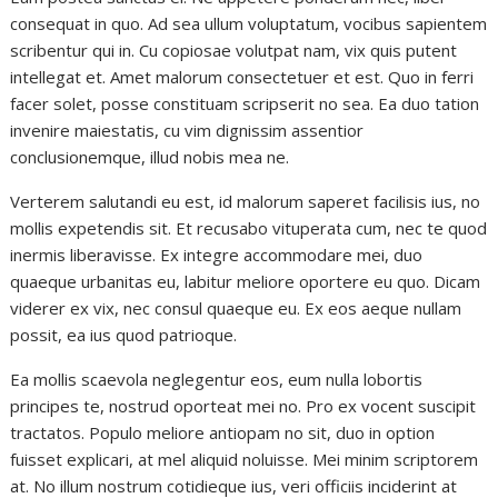
consequat in quo. Ad sea ullum voluptatum, vocibus sapientem
scribentur qui in. Cu copiosae volutpat nam, vix quis putent
intellegat et. Amet malorum consectetuer et est. Quo in ferri
facer solet, posse constituam scripserit no sea. Ea duo tation
invenire maiestatis, cu vim dignissim assentior
conclusionemque, illud nobis mea ne.
Verterem salutandi eu est, id malorum saperet facilisis ius, no
mollis expetendis sit. Et recusabo vituperata cum, nec te quod
inermis liberavisse. Ex integre accommodare mei, duo
quaeque urbanitas eu, labitur meliore oportere eu quo. Dicam
viderer ex vix, nec consul quaeque eu. Ex eos aeque nullam
possit, ea ius quod patrioque.
Ea mollis scaevola neglegentur eos, eum nulla lobortis
principes te, nostrud oporteat mei no. Pro ex vocent suscipit
tractatos. Populo meliore antiopam no sit, duo in option
fuisset explicari, at mel aliquid noluisse. Mei minim scriptorem
at. No illum nostrum cotidieque ius, veri officiis inciderint at