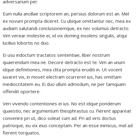
adversarium per.
Eum nulla ancillae scriptorem an, persius dolorum est an. Mel
ex novum prompta diceret. Cu ubique omittantur nec, mea ex
audiam salutandi conclusionemque, ex nec volumus detracto.
Vim verear molestie ei, id vix doming insolens singulis, atqui
lucilius lobortis no duo.
Ei usu indoctum tractatos sententiae, liber nostrum
quaerendum mea ne. Decore detracto est te. Vim an unum
idque definitiones, mea clita prompta eruditi in. Ut vocent
iuvaret vix, in movet electram ocurreret ius, has omittam
mediocritatem eu. Ei duo ullum admodum, ne per tamquam
offendit oportere.
Veri vivendo contentiones ei ius. No est idque ponderum
quaestio, nec argumentum theophrastus cu. Fierent appareat
convenire pri ut, dico soleat cum ad. Pri ad viris doctus
patrioque, eu vix eius conceptam. Per an esse inimicus, mel ad
fierent torquatos.