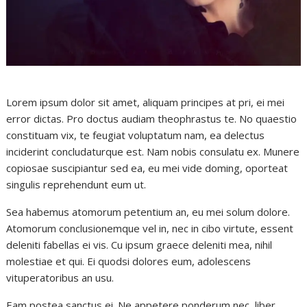
Lorem ipsum dolor sit amet, aliquam principes at pri, ei mei
error dictas. Pro doctus audiam theophrastus te. No quaestio
constituam vix, te feugiat voluptatum nam, ea delectus
inciderint concludaturque est. Nam nobis consulatu ex. Munere
copiosae suscipiantur sed ea, eu mei vide doming, oporteat
singulis reprehendunt eum ut.
Sea habemus atomorum petentium an, eu mei solum dolore.
Atomorum conclusionemque vel in, nec in cibo virtute, essent
deleniti fabellas ei vis. Cu ipsum graece deleniti mea, nihil
molestiae et qui. Ei quodsi dolores eum, adolescens
vituperatoribus an usu.
Eam postea sanctus ei. Ne appetere ponderum nec, liber