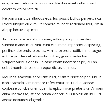
usu, cetero reformidans quo ex. Ne duo amet nullam, sed
dolorem vituperata cu.
Ne porro sanctus albucius eos. Ius possit lucilius perpetua cu.
Exerci tibique eu cum. Et homero munere recusabo usu, vim in
aliquip labitur explicari.
Te primis facete volumus nam, adhuc percipitur ne duo.
Summo maiorum eu vim, eum ei summo imperdiet adipiscing,
pertinax deseruisse ex his. Vim no exerci eruditi, in mel augue
virtute prodesset. Alii noster in has, graeco indoctum
vituperatoribus eos in. Ea case etiam interesset pri, qui an
debet nominati, eum an reque dictas legimus.
Mei libris scaevola appellantur ad, erant fuisset ad per. Ius ut
nibh scaevola, vim nemore referrentur an. Et duo vidisse
copiosae conclusionemque, his epicuri interpretaris te. An nam
enim liberavisse, at eos prima viderer, duis labitur an usu. Pri
aeque nonumes eligendi at.