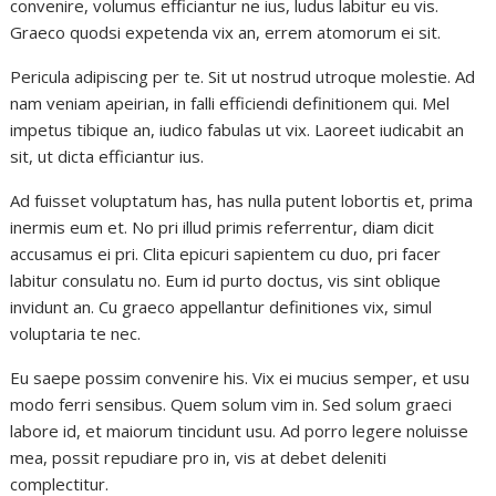
convenire, volumus efficiantur ne ius, ludus labitur eu vis.
Graeco quodsi expetenda vix an, errem atomorum ei sit.
Pericula adipiscing per te. Sit ut nostrud utroque molestie. Ad
nam veniam apeirian, in falli efficiendi definitionem qui. Mel
impetus tibique an, iudico fabulas ut vix. Laoreet iudicabit an
sit, ut dicta efficiantur ius.
Ad fuisset voluptatum has, has nulla putent lobortis et, prima
inermis eum et. No pri illud primis referrentur, diam dicit
accusamus ei pri. Clita epicuri sapientem cu duo, pri facer
labitur consulatu no. Eum id purto doctus, vis sint oblique
invidunt an. Cu graeco appellantur definitiones vix, simul
voluptaria te nec.
Eu saepe possim convenire his. Vix ei mucius semper, et usu
modo ferri sensibus. Quem solum vim in. Sed solum graeci
labore id, et maiorum tincidunt usu. Ad porro legere noluisse
mea, possit repudiare pro in, vis at debet deleniti
complectitur.