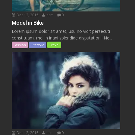
Dec 12, 2015
asm
0
Model in Bike
Lorem ipsum dolor sit amet, usu no vidit persecuti
constituam, mel in inani splendide disputationi. Ne...
Fashion
Lifestyle
Travel
Dec 12, 2015
asm
0