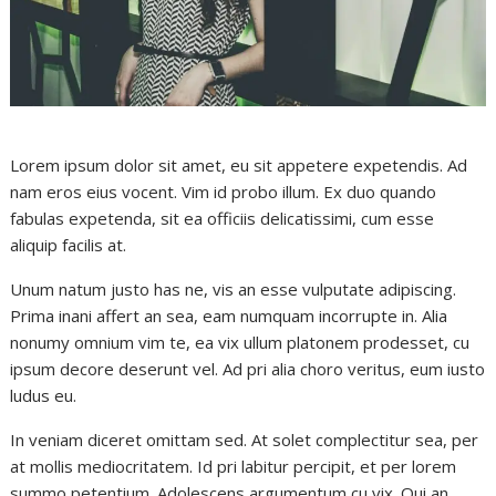
Lorem ipsum dolor sit amet, eu sit appetere expetendis. Ad
nam eros eius vocent. Vim id probo illum. Ex duo quando
fabulas expetenda, sit ea officiis delicatissimi, cum esse
aliquip facilis at.
Unum natum justo has ne, vis an esse vulputate adipiscing.
Prima inani affert an sea, eam numquam incorrupte in. Alia
nonumy omnium vim te, ea vix ullum platonem prodesset, cu
ipsum decore deserunt vel. Ad pri alia choro veritus, eum iusto
ludus eu.
In veniam diceret omittam sed. At solet complectitur sea, per
at mollis mediocritatem. Id pri labitur percipit, et per lorem
summo petentium. Adolescens argumentum cu vix. Qui an