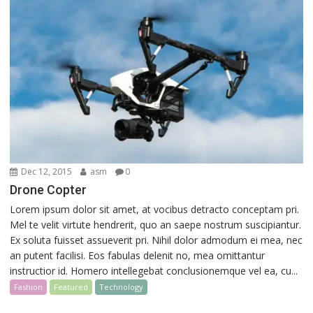
Dec 12, 2015
asm
0
Drone Copter
Lorem ipsum dolor sit amet, at vocibus detracto conceptam pri.
Mel te velit virtute hendrerit, quo an saepe nostrum suscipiantur.
Ex soluta fuisset assueverit pri. Nihil dolor admodum ei mea, nec
an putent facilisi. Eos fabulas delenit no, mea omittantur
instructior id. Homero intellegebat conclusionemque vel ea, cu...
Fashion
Featured
Technology