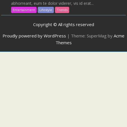
abhorreant, eum te dolor viderer, vis id erat...
Entertainment
Lifestyle
Trends
Copyright © All rights reserved
Proudly powered by WordPress
|
Theme: SuperMag by
Acme
Themes