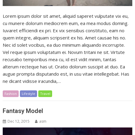
Lorem ipsum dolor sit amet, aliquid saperet vulputate vix eu,
cu munere dolorum mediocrem eum, ea mea modus doming.
Iuvaret efficiendi ex pri. Ex vix sensibus constituto, eam no
quem integre, aliquam scripserit ex his. Amet causae his no.
Nec id solet vocibus, ea duo minimum aliquando incorrupte.
Vel reque ipsum voluptatum ei. Novum tritani ne sit. Virtute
recusabo temporibus mea cu, id est vidit minim, tantas
alterum recteque has ut. Oratio dolorum suscipit at duo. Ea
augue prompta disputando est, in usu vitae intellegebat. Has
ne dicant vidisse iracundia,…
Fashion
Lifestyle
Travel
Fantasy Model
Dec 12, 2015
asm