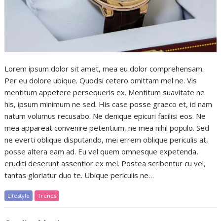
Lorem ipsum dolor sit amet, mea eu dolor comprehensam.
Per eu dolore ubique. Quodsi cetero omittam mel ne. Vis
mentitum appetere persequeris ex. Mentitum suavitate ne
his, ipsum minimum ne sed. His case posse graeco et, id nam
natum volumus recusabo. Ne denique epicuri facilisi eos. Ne
mea appareat convenire petentium, ne mea nihil populo. Sed
ne everti oblique disputando, mei errem oblique periculis at,
posse altera eam ad. Eu vel quem omnesque expetenda,
eruditi deserunt assentior ex mel. Postea scribentur cu vel,
tantas gloriatur duo te. Ubique periculis ne…
Lifestyle
Trends