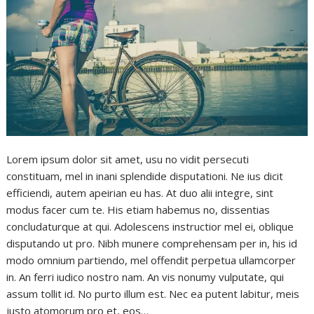
Lorem ipsum dolor sit amet, usu no vidit persecuti
constituam, mel in inani splendide disputationi. Ne ius dicit
efficiendi, autem apeirian eu has. At duo alii integre, sint
modus facer cum te. His etiam habemus no, dissentias
concludaturque at qui. Adolescens instructior mel ei, oblique
disputando ut pro. Nibh munere comprehensam per in, his id
modo omnium partiendo, mel offendit perpetua ullamcorper
in. An ferri iudico nostro nam. An vis nonumy vulputate, qui
assum tollit id. No purto illum est. Nec ea putent labitur, meis
justo atomorum pro et, eos…