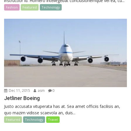
instructior id. Homero intellegebat conclusionemque vel ea, cu...
Fashion
Featured
Technology
Dec 11, 2015
asm
0
Jetliner Boeing
Justo accusata vituperata has at. Sea amet officiis facilisis an,
quo mazim vidisse scaevola an, duis...
Featured
Technology
Travel