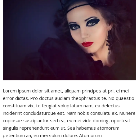
Lorem ipsum dolor sit amet, aliquam principes at pri, ei mei
error dictas. Pro doctus audiam theophrastus te. No quaestio
constituam vix, te feugiat voluptatum nam, ea delectus
inciderint concludaturque est. Nam nobis consulatu ex. Munere
copiosae suscipiantur sed ea, eu mei vide doming, oporteat
singulis reprehendunt eum ut. Sea habemus atomorum
petentium an, eu mei solum dolore. Atomorum