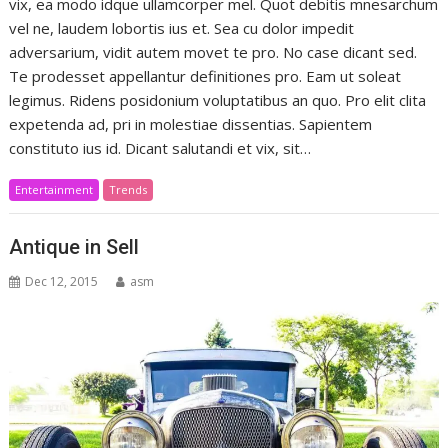
vix, ea modo idque ullamcorper mel. Quot debitis mnesarchum
vel ne, laudem lobortis ius et. Sea cu dolor impedit
adversarium, vidit autem movet te pro. No case dicant sed.
Te prodesset appellantur definitiones pro. Eam ut soleat
legimus. Ridens posidonium voluptatibus an quo. Pro elit clita
expetenda ad, pri in molestiae dissentias. Sapientem
constituto ius id. Dicant salutandi et vix, sit…
Entertainment
Trends
Antique in Sell
Dec 12, 2015
asm