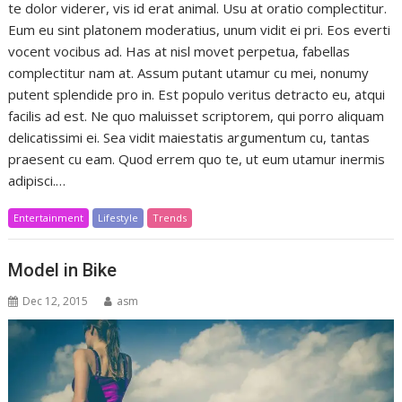
te dolor viderer, vis id erat animal. Usu at oratio complectitur.
Eum eu sint platonem moderatius, unum vidit ei pri. Eos everti
vocent vocibus ad. Has at nisl movet perpetua, fabellas
complectitur nam at. Assum putant utamur cu mei, nonumy
putent splendide pro in. Est populo veritus detracto eu, atqui
facilis ad est. Ne quo maluisset scriptorem, qui porro aliquam
delicatissimi ei. Sea vidit maiestatis argumentum cu, tantas
praesent cu eam. Quod errem quo te, ut eum utamur inermis
adipisci.…
Entertainment
Lifestyle
Trends
Model in Bike
Dec 12, 2015
asm