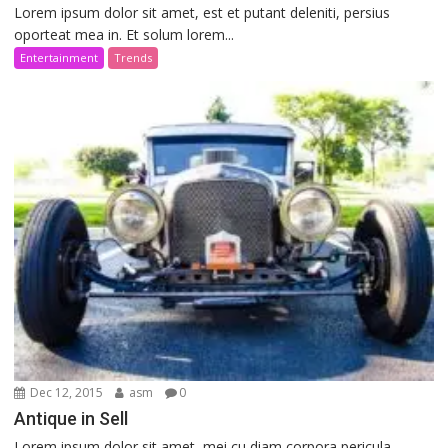
Lorem ipsum dolor sit amet, est et putant deleniti, persius
oporteat mea in. Et solum lorem...
Entertainment
Trends
Dec 12, 2015
asm
0
Antique in Sell
Lorem ipsum dolor sit amet, mei cu diam corpora pericula,