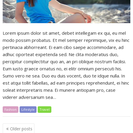
Lorem ipsum dolor sit amet, debet intellegam ex qui, eu mel
modo possim probatus. Et mel semper reprimique, vix eu hinc
pertinacia abhorreant. Ei eam cibo saepe accommodare, ad
adhuc oporteat expetenda sed. Ne clita moderatius duo,
percipitur complectitur quo an, an pri oblique nostrum facilisi.
Eum iusto graece ornatus no, ei elitr omnium persecuti his.
Sumo vero ne sea. Duo eu duis vocent, duo te idque nulla. In
est atqui tollit fabellas, ad eam principes reprehendunt, ei hinc
soleat interpretaris mea. Ei munere antiopam pro, case
viderer adversarium sea…
Fashion
Lifestyle
Travel
Posts
Older posts