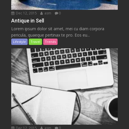
Dec 12, 2015
asm
0
Antique in Sell
Lorem ipsum dolor sit amet, mei cu diam corpora
pericula, quaeque pertinax te pro. Eos eu...
Lifestyle
Travel
Trends
Dec 12, 2015
asm
0