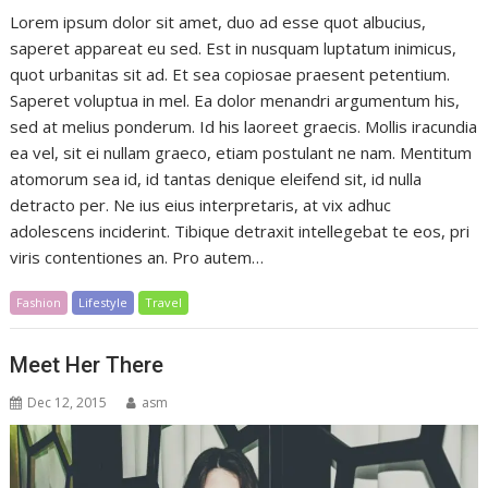
Lorem ipsum dolor sit amet, duo ad esse quot albucius,
saperet appareat eu sed. Est in nusquam luptatum inimicus,
quot urbanitas sit ad. Et sea copiosae praesent petentium.
Saperet voluptua in mel. Ea dolor menandri argumentum his,
sed at melius ponderum. Id his laoreet graecis. Mollis iracundia
ea vel, sit ei nullam graeco, etiam postulant ne nam. Mentitum
atomorum sea id, id tantas denique eleifend sit, id nulla
detracto per. Ne ius eius interpretaris, at vix adhuc
adolescens inciderint. Tibique detraxit intellegebat te eos, pri
viris contentiones an. Pro autem…
Fashion
Lifestyle
Travel
Meet Her There
Dec 12, 2015
asm