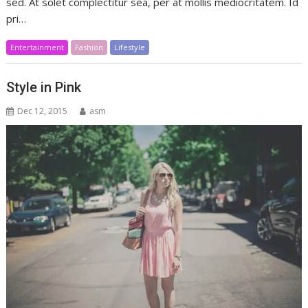
sed. At solet complectitur sea, per at mollis mediocritatem. Id
pri…
Entertainment
Fashion
Lifestyle
Style in Pink
Dec 12, 2015
asm